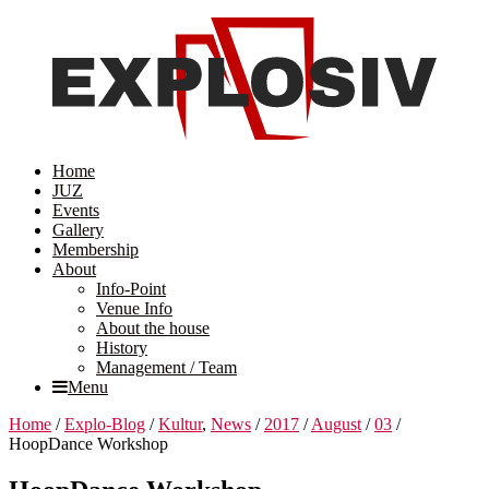
Home
JUZ
Events
Gallery
Membership
About
Info-Point
Venue Info
About the house
History
Management / Team
Menu
Home
/
Explo-Blog
/
Kultur
,
News
/
2017
/
August
/
03
/
HoopDance Workshop