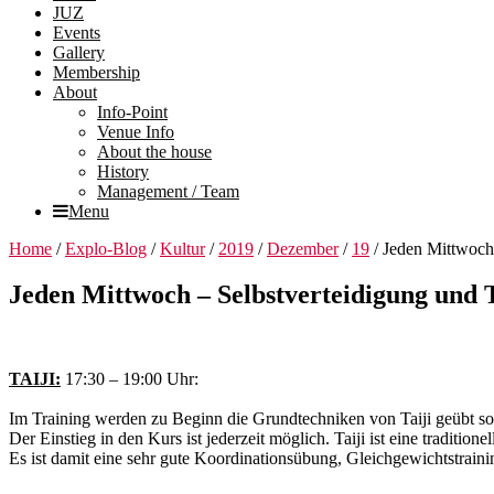
JUZ
Events
Gallery
Membership
About
Info-Point
Venue Info
About the house
History
Management / Team
Menu
Home
/
Explo-Blog
/
Kultur
/
2019
/
Dezember
/
19
/
Jeden Mittwoch 
Jeden Mittwoch – Selbstverteidigung und T
Jeden
TAIJI:
17:30 – 19:00 Uhr:
Mittwoch
Im Training werden zu Beginn die Grundtechniken von Taiji geübt sowi
–
Der Einstieg in den Kurs ist jederzeit möglich. Taiji ist eine tradit
Es ist damit eine sehr gute Koordinationsübung, Gleichgewichtstraini
Selbstverteidigung