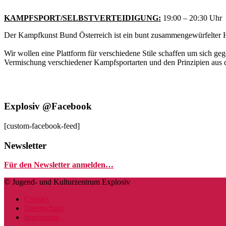
und
Taiji
KAMPFSPORT/SELBSTVERTEIDIGUNG:
19:00 – 20:30 Uhr
im
Der Kampfkunst Bund Österreich ist ein bunt zusammengewürfelter H
Explosiv
Wir wollen eine Plattform für verschiedene Stile schaffen um sich ge
Vermischung verschiedener Kampfsportarten und den Prinzipien a
Explosiv @Facebook
[custom-facebook-feed]
Newsletter
Für den Newsletter anmelden…
© Jugend- und Kulturzentrum Explosiv
Contact
Datenschutz
Impressum