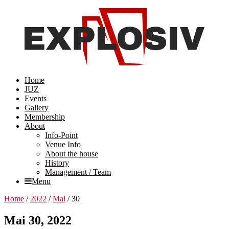
Home
JUZ
Events
Gallery
Membership
About
Info-Point
Venue Info
About the house
History
Management / Team
Menu
Home
/
2022
/
Mai
/
30
Mai 30, 2022