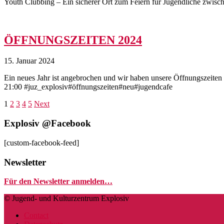
Youth Clubbing – Ein sicherer Ort zum Feiern für Jugendliche zwisc
ÖFFNUNGSZEITEN 2024
15. Januar 2024
Ein neues Jahr ist angebrochen und wir haben unsere Öffnungszeiten 
21:00 #juz_explosiv#öffnungszeiten#neu#jugendcafe
1
2
3
4
5
Next
Explosiv @Facebook
[custom-facebook-feed]
Newsletter
Für den Newsletter anmelden…
© Jugend- und Kulturzentrum Explosiv
Contact