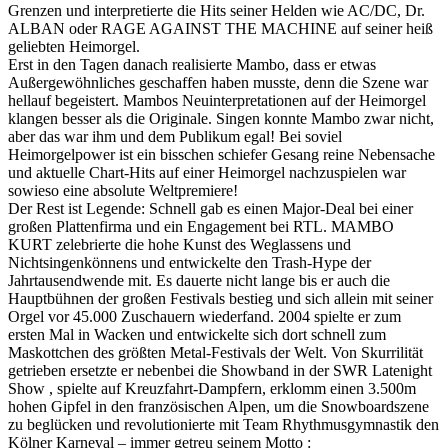
Grenzen und interpretierte die Hits seiner Helden wie AC/DC, Dr.
ALBAN oder RAGE AGAINST THE MACHINE auf seiner heiß
geliebten Heimorgel.
Erst in den Tagen danach realisierte Mambo, dass er etwas
Außergewöhnliches geschaffen haben musste, denn die Szene war
hellauf begeistert. Mambos Neuinterpretationen auf der Heimorgel
klangen besser als die Originale. Singen konnte Mambo zwar nicht,
aber das war ihm und dem Publikum egal! Bei soviel
Heimorgelpower ist ein bisschen schiefer Gesang reine Nebensache
und aktuelle Chart-Hits auf einer Heimorgel nachzuspielen war
sowieso eine absolute Weltpremiere!
Der Rest ist Legende: Schnell gab es einen Major-Deal bei einer
großen Plattenfirma und ein Engagement bei RTL. MAMBO
KURT zelebrierte die hohe Kunst des Weglassens und
Nichtsingenkönnens und entwickelte den Trash-Hype der
Jahrtausendwende mit. Es dauerte nicht lange bis er auch die
Hauptbühnen der großen Festivals bestieg und sich allein mit seiner
Orgel vor 45.000 Zuschauern wiederfand. 2004 spielte er zum
ersten Mal in Wacken und entwickelte sich dort schnell zum
Maskottchen des größten Metal-Festivals der Welt. Von Skurrilität
getrieben ersetzte er nebenbei die Showband in der SWR Latenight
Show , spielte auf Kreuzfahrt-Dampfern, erklomm einen 3.500m
hohen Gipfel in den französischen Alpen, um die Snowboardszene
zu beglücken und revolutionierte mit Team Rhythmusgymnastik den
Kölner Karneval – immer getreu seinem Motto :