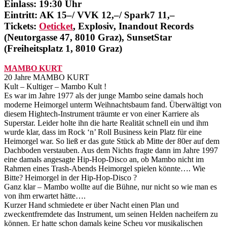
Einlass: 19:30 Uhr
Eintritt: AK 15–/ VVK 12,–/ Spark7 11,–
Tickets:
Oeticket
, Explosiv, Inandout Records
(Neutorgasse 47, 8010 Graz), SunsetStar
(Freiheitsplatz 1, 8010 Graz)
MAMBO KURT
20 Jahre MAMBO KURT
Kult – Kultiger – Mambo Kult !
Es war im Jahre 1977 als der junge Mambo seine damals hoch
moderne Heimorgel unterm Weihnachtsbaum fand. Überwältigt von
diesem Hightech-Instrument träumte er von einer Karriere als
Superstar. Leider holte ihn die harte Realität schnell ein und ihm
wurde klar, dass im Rock ‘n’ Roll Business kein Platz für eine
Heimorgel war. So ließ er das gute Stück ab Mitte der 80er auf dem
Dachboden verstauben. Aus dem Nichts fragte dann im Jahre 1997
eine damals angesagte Hip-Hop-Disco an, ob Mambo nicht im
Rahmen eines Trash-Abends Heimorgel spielen könnte…. Wie
Bitte? Heimorgel in der Hip-Hop-Disco ?
Ganz klar – Mambo wollte auf die Bühne, nur nicht so wie man es
von ihm erwartet hätte….
Kurzer Hand schmiedete er über Nacht einen Plan und
zweckentfremdete das Instrument, um seinen Helden nacheifern zu
können. Er hatte schon damals keine Scheu vor musikalischen