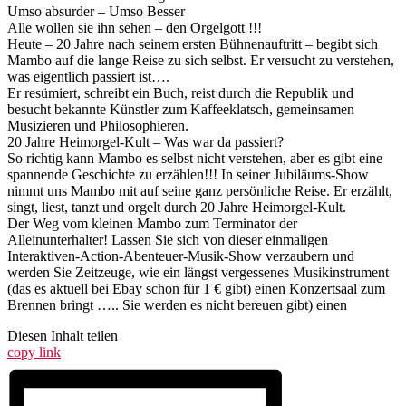
Umso absurder – Umso Besser
Alle wollen sie ihn sehen – den Orgelgott !!!
Heute – 20 Jahre nach seinem ersten Bühnenauftritt – begibt sich
Mambo auf die lange Reise zu sich selbst. Er versucht zu verstehen,
was eigentlich passiert ist….
Er resümiert, schreibt ein Buch, reist durch die Republik und
besucht bekannte Künstler zum Kaffeeklatsch, gemeinsamen
Musizieren und Philosophieren.
20 Jahre Heimorgel-Kult – Was war da passiert?
So richtig kann Mambo es selbst nicht verstehen, aber es gibt eine
spannende Geschichte zu erzählen!!! In seiner Jubiläums-Show
nimmt uns Mambo mit auf seine ganz persönliche Reise. Er erzählt,
singt, liest, tanzt und orgelt durch 20 Jahre Heimorgel-Kult.
Der Weg vom kleinen Mambo zum Terminator der
Alleinunterhalter! Lassen Sie sich von dieser einmaligen
Interaktiven-Action-Abenteuer-Musik-Show verzaubern und
werden Sie Zeitzeuge, wie ein längst vergessenes Musikinstrument
(das es aktuell bei Ebay schon für 1 € gibt) einen Konzertsaal zum
Brennen bringt ….. Sie werden es nicht bereuen gibt) einen
Diesen Inhalt teilen
copy link