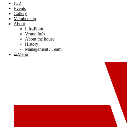
JUZ
Events
Gallery
Membership
About
Info-Point
Venue Info
About the house
History
Management / Team
Menu