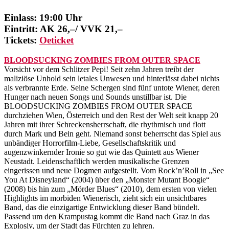
Einlass: 19:00 Uhr
Eintritt: AK 26,–/ VVK 21,–
Tickets:
Oeticket
BLOODSUCKING ZOMBIES FROM OUTER SPACE
Vorsicht vor dem Schlitzer Pepi! Seit zehn Jahren treibt der
maliziöse Unhold sein letales Unwesen und hinterlässt dabei nichts
als verbrannte Erde. Seine Schergen sind fünf untote Wiener, deren
Hunger nach neuen Songs und Sounds unstillbar ist. Die
BLOODSUCKING ZOMBIES FROM OUTER SPACE
durchziehen Wien, Österreich und den Rest der Welt seit knapp 20
Jahren mit ihrer Schreckensherrschaft, die rhythmisch und flott
durch Mark und Bein geht. Niemand sonst beherrscht das Spiel aus
unbändiger Horrorfilm-Liebe, Gesellschaftskritik und
augenzwinkernder Ironie so gut wie das Quintett aus Wiener
Neustadt. Leidenschaftlich werden musikalische Grenzen
eingerissen und neue Dogmen aufgestellt. Vom Rock’n’Roll in „See
You At Disneyland“ (2004) über den „Monster Mutant Boogie“
(2008) bis hin zum „Mörder Blues“ (2010), dem ersten von vielen
Highlights im morbiden Wienerisch, zieht sich ein unsichtbares
Band, das die einzigartige Entwicklung dieser Band bündelt.
Passend um den Krampustag kommt die Band nach Graz in das
Explosiv, um der Stadt das Fürchten zu lehren.