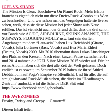
IGEL VS. SHARK
The Mission Is Clear: Touchdown On Planet Rock! Mehr Blabla
braucht es eigentlich nicht um diese Dreier-Rock -Combo aus Wien
zu beschreiben. Und wer schon mal das Vergnügen hatte sie live zu
sehen, weiß, dass sie diese Mission bei jeder Show aufs Neue
erfüllen. Das ist vielleicht auch der Grund dafür, dass die drei schon
vor Bands wie AC/DC, AIRBOURNE, SKUNK ANANSIE, THE
SUBWAYS, FLOGGING MOLLY usw. laut sein durften.
Angefangen mit dem “Laut-sein” haben Lux Reichhold (Gitarre,
Vocals), Julia Lorünser (Bass, Vocals) und Eva-Maria Ehlert
(Drums, Vocals) 2009. Mit 2010 übernahm dann Lukas Linschinger
den Platz an den Kesseln. Nach einer kurzen Pause zwischen 2012
und 2014 nahmen die IGELS ihre Mission 2015 wieder auf. Für ihr
erstes Album haben sich die drei alle Zeit der Welt gelassen. Doch
endlich ist es soweit, im September 2019 haben sie ihr self-titled
Debütalbum auf Pogo’s Empire veröffentlicht. Und für alle, die auf
straight-forward Rock-Musik stehen, die direkt im “Headbanger-
Zentrum” andockt, wird die Scheibe DER Shit sein!
https://www.facebook.com/igelvsshark/
THE AWEZOMBIES
Freaky, Twisty and Creepy… Groarrrr!!!
Diesen Inhalt teilen