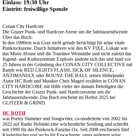
Einlass: 19:30 Uhr
Eintritt: freiwillige Spende
Conan City Hardcore
Die Grazer Punk- und Hardcore-Szene um die Jahrtausendwende
Über das Buch:
In den 1990ern war Graz nicht gerade berüchtigt für seine vitale
Punkrockszene. Durch Initiativen wie den KV FIXE, Lokale wie
das Music-House und die Traminer Weinstube und nicht zuletzt das
Jugend- und Kulturzentrum Explosiv änderte sich das und fand vor
25 Jahren in der Gründung des CONAN CITY COLLECTIVE mit
Bands wie RED LIGHTS FLASH, SICK OF SILENCE,
ANTIMANIAX oder BOUNZ THE BALL seinen Höhepunkt.
Autor HC Roth und Musiker Chris Magerl erzählen in CONAN
CITY HARDCORE mit Hilfe vieler der damals Beteiligten die
Geschichte der Grazer Punk- und Hardcoreszene um die
Jahrtausendwende. Das Buch erscheint im Herbst 2025 bei
GLITZER & GRIND.
HC ROTH
war Poetry Slammer und Songwriter, co-moderierte von 2002 bis
2022 auf Radio Helsinki eine wöchentliche Sendung und schreibt
seit 1999 für das Punkrock-Fanzine Ox. Seit 2008 erschienen fünf
Kinderbücher und sechs für Erwachsene, unter anderem seine