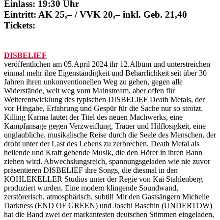
Einlass: 19:30 Uhr
Eintritt: AK 25,– / VVK 20,– inkl. Geb. 21,40
Tickets:
DISBELIEF
veröffentlichen am 05.April 2024 ihr 12.Album und unterstreichen
einmal mehr ihre Eigenständigkeit und Beharrlichkeit seit über 30
Jahren ihren unkonventionellen Weg zu gehen, gegen alle
Widerstände, weit weg vom Mainstream, aber offen für
Weiterentwicklung des typischen DISBELIEF Death Metals, der
vor Hingabe, Erfahrung und Gespür für die Sache nur so strotzt.
Killing Karma lautet der Titel des neuen Machwerks, eine
Kampfansage gegen Verzweiflung, Trauer und Hilflosigkeit, eine
unglaubliche, musikalische Reise durch die Seele des Menschen, der
droht unter der Last des Lebens zu zerbrechen. Death Metal als
heilende und Kraft gebende Musik, die den Hörer in ihren Bann
ziehen wird. Abwechslungsreich, spannungsgeladen wie nie zuvor
präsentieren DISBELIEF ihre Songs, die diesmal in den
KOHLEKELLER Studios unter der Regie von Kai Stahlenberg
produziert wurden. Eine modern klingende Soundwand,
zerstörerisch, atmosphärisch, subtil! Mit den Gastsängern Michelle
Darkness (END OF GREEN) und Joschi Baschin (UNDERTOW)
hat die Band zwei der markantesten deutschen Stimmen eingeladen,