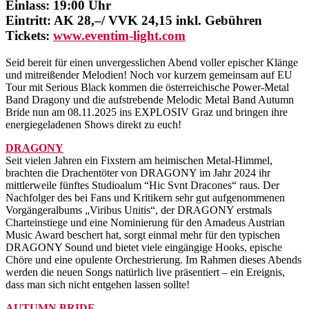
Einlass: 19:00 Uhr
Eintritt: AK 28,–/ VVK 24,15 inkl. Gebühren
Tickets:
www.eventim-light.com
Seid bereit für einen unvergesslichen Abend voller epischer Klänge
und mitreißender Melodien! Noch vor kurzem gemeinsam auf EU
Tour mit Serious Black kommen die österreichische Power-Metal
Band Dragony und die aufstrebende Melodic Metal Band Autumn
Bride nun am 08.11.2025 ins EXPLOSIV Graz und bringen ihre
energiegeladenen Shows direkt zu euch!
DRAGONY
Seit vielen Jahren ein Fixstern am heimischen Metal-Himmel,
brachten die Drachentöter von DRAGONY im Jahr 2024 ihr
mittlerweile fünftes Studioalum “Hic Svnt Dracones“ raus. Der
Nachfolger des bei Fans und Kritikern sehr gut aufgenommenen
Vorgängeralbums „Viribus Unitis“, der DRAGONY erstmals
Charteinstiege und eine Nominierung für den Amadeus Austrian
Music Award beschert hat, sorgt einmal mehr für den typischen
DRAGONY Sound und bietet viele eingängige Hooks, epische
Chöre und eine opulente Orchestrierung. Im Rahmen dieses Abends
werden die neuen Songs natürlich live präsentiert – ein Ereignis,
dass man sich nicht entgehen lassen sollte!
AUTUMN BRIDE