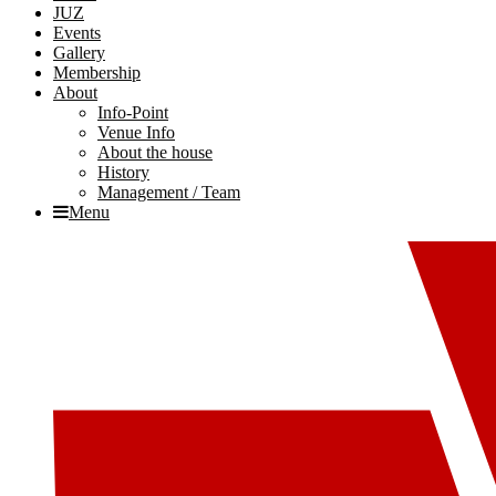
JUZ
Events
Gallery
Membership
About
Info-Point
Venue Info
About the house
History
Management / Team
Menu