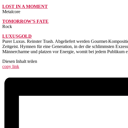
LOST IN A MOMENT
Metalcore
TOMORROW’S FATE
Rock
LUXUSGOLD
Purer Luxus. Reinster Trash. Abgeliefert werden Gourmet-Kompositio
Zeitgeist. Hymnen für eine Generation, in der die schlimmsten Exze
Männercharme und platzen vor Energie, womit bei jedem Publikum ein
Diesen Inhalt teilen
copy link