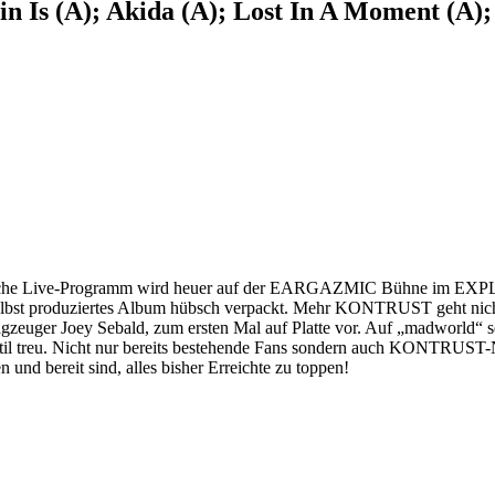
in Is (A); Akida (A); Lost In A Moment (A)
sche Live-Programm wird heuer auf der EARGAZMIC Bühne im EXPLOS
g selbst produziertes Album hübsch verpackt. Mehr KONTRUST geht n
zeuger Joey Sebald, zum ersten Mal auf Platte vor. Auf „madworld“ se
 Stil treu. Nicht nur bereits bestehende Fans sondern auch KONTRUST
nd bereit sind, alles bisher Erreichte zu toppen!