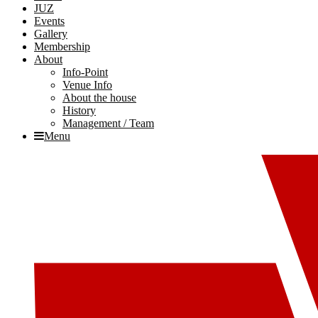
JUZ
Events
Gallery
Membership
About
Info-Point
Venue Info
About the house
History
Management / Team
Menu