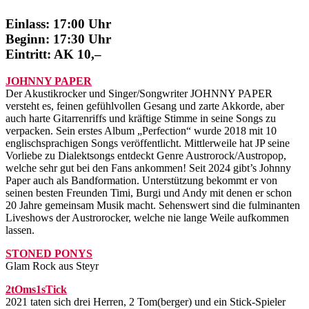
Einlass: 17:00 Uhr
Beginn: 17:30 Uhr
Eintritt: AK 10,–
JOHNNY PAPER
Der Akustikrocker und Singer/Songwriter JOHNNY PAPER
versteht es, feinen gefühlvollen Gesang und zarte Akkorde, aber
auch harte Gitarrenriffs und kräftige Stimme in seine Songs zu
verpacken. Sein erstes Album „Perfection“ wurde 2018 mit 10
englischsprachigen Songs veröffentlicht. Mittlerweile hat JP seine
Vorliebe zu Dialektsongs entdeckt Genre Austrorock/Austropop,
welche sehr gut bei den Fans ankommen! Seit 2024 gibt’s Johnny
Paper auch als Bandformation. Unterstützung bekommt er von
seinen besten Freunden Timi, Burgi und Andy mit denen er schon
20 Jahre gemeinsam Musik macht. Sehenswert sind die fulminanten
Liveshows der Austrorocker, welche nie lange Weile aufkommen
lassen.
STONED PONYS
Glam Rock aus Steyr
2tOms1sTick
2021 taten sich drei Herren, 2 Tom(berger) und ein Stick-Spieler