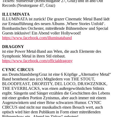
Tickets: SunsetStar (Reitschulgasse 27, Graz) und In and Out
Records (Neutorgasse 47, Graz)
ILLUMINATA
ILLUMINATA ist zurück! Die grazer Cinematic Metal Band lädt
zur Erstaufführung des neuen Albums ‚Where Stories Unfold‘.
Bombastisches Orchester, mitreißende Bühnenshow und Special
Guests inklusive! Ein Abend voller Hollywood!
https://www.facebook.com/illuminataband
DRAGONY
ist eine Power Metal-Band aus Wien, die auch Elemente des
Symphonic Metal in ihren Stil einbaut.
https://www.facebook.com/officialdragony
CYNIC CIRCUS
aus Deutschlandsberg/Graz ist eine 6 Köpfige „Alternative Metal“
Band bestehend aus (ex) Mitgliedern von THE STOUT,
BLOODFEAST, DROPZITY, DEL LOCO, DRAWZZNIKK,
THE EVERBLACKS, was einen außergewöhnlichen Stilmix
ergibt. Sängerin und Sänger erzählen die Geschichten des Lebens
mit einer großen Portion Zynismus, aber auch immer mit einem
Augenzwinkern und einer Brise schwarzen Humor. CYNIC
CIRCUS sind nicht nur musikalisch einen Besuch wert, auch
optisch wird hier dem Publikum in Form einer mitreißenden
Bühnenshow ein „Abend im Zirkus“ geboten!