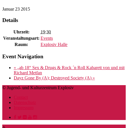
Januar
23
2015
Details
Uhrzeit:
19:30
Veranstaltungsart:
Events
Raum:
Explosiv Halle
Event Navigation
«
„ab 18“ Sex & Drugs & Rock ´n Roll Kabarett von und mit
Richard Metfan
Dayz Gone By (A); Destroyed Society (A)
»
© Jugend- und Kulturzentrum Explosiv
Contact
Datenschutz
Impressum