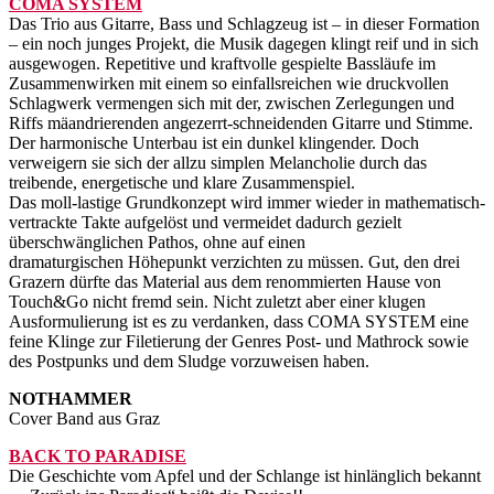
COMA SYSTEM
Das Trio aus Gitarre, Bass und Schlagzeug ist – in dieser Formation
– ein noch junges Projekt, die Musik dagegen klingt reif und in sich
ausgewogen. Repetitive und kraftvolle gespielte Bassläufe im
Zusammenwirken mit einem so einfallsreichen wie druckvollen
Schlagwerk vermengen sich mit der, zwischen Zerlegungen und
Riffs mäandrierenden angezerrt-schneidenden Gitarre und Stimme.
Der harmonische Unterbau ist ein dunkel klingender. Doch
verweigern sie sich der allzu simplen Melancholie durch das
treibende, energetische und klare Zusammenspiel.
Das moll-lastige Grundkonzept wird immer wieder in mathematisch-
vertrackte Takte aufgelöst und vermeidet dadurch gezielt
überschwänglichen Pathos, ohne auf einen
dramaturgischen Höhepunkt verzichten zu müssen. Gut, den drei
Grazern dürfte das Material aus dem renommierten Hause von
Touch&Go nicht fremd sein. Nicht zuletzt aber einer klugen
Ausformulierung ist es zu verdanken, dass COMA SYSTEM eine
feine Klinge zur Filetierung der Genres Post- und Mathrock sowie
des Postpunks und dem Sludge vorzuweisen haben.
NOTHAMMER
Cover Band aus Graz
BACK TO PARADISE
Die Geschichte vom Apfel und der Schlange ist hinlänglich bekannt