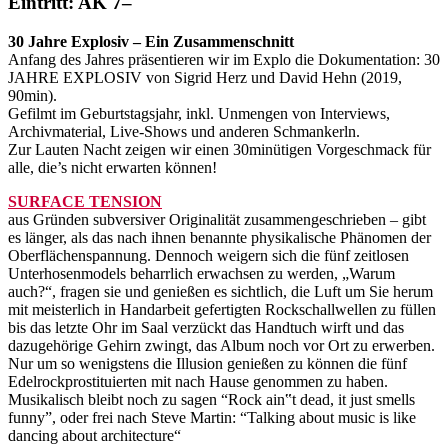
Eintritt: AK 7–
30 Jahre Explosiv – Ein Zusammenschnitt
Anfang des Jahres präsentieren wir im Explo die Dokumentation: 30
JAHRE EXPLOSIV von Sigrid Herz und David Hehn (2019,
90min).
Gefilmt im Geburtstagsjahr, inkl. Unmengen von Interviews,
Archivmaterial, Live-Shows und anderen Schmankerln.
Zur Lauten Nacht zeigen wir einen 30minütigen Vorgeschmack für
alle, die’s nicht erwarten können!
SURFACE TENSION
aus Gründen subversiver Originalität zusammengeschrieben – gibt
es länger, als das nach ihnen benannte physikalische Phänomen der
Oberflächenspannung. Dennoch weigern sich die fünf zeitlosen
Unterhosenmodels beharrlich erwachsen zu werden, „Warum
auch?“, fragen sie und genießen es sichtlich, die Luft um Sie herum
mit meisterlich in Handarbeit gefertigten Rockschallwellen zu füllen
bis das letzte Ohr im Saal verzückt das Handtuch wirft und das
dazugehörige Gehirn zwingt, das Album noch vor Ort zu erwerben.
Nur um so wenigstens die Illusion genießen zu können die fünf
Edelrockprostituierten mit nach Hause genommen zu haben.
Musikalisch bleibt noch zu sagen “Rock ain‟t dead, it just smells
funny”, oder frei nach Steve Martin: “Talking about music is like
dancing about architecture“