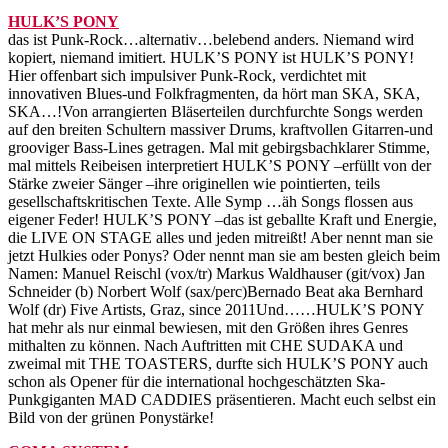
HULK’S PONY
das ist Punk-Rock…alternativ…belebend anders. Niemand wird
kopiert, niemand imitiert. HULK’S PONY ist HULK’S PONY!
Hier offenbart sich impulsiver Punk-Rock, verdichtet mit
innovativen Blues-und Folkfragmenten, da hört man SKA, SKA,
SKA…!Von arrangierten Bläserteilen durchfurchte Songs werden
auf den breiten Schultern massiver Drums, kraftvollen Gitarren-und
grooviger Bass-Lines getragen. Mal mit gebirgsbachklarer Stimme,
mal mittels Reibeisen interpretiert HULK’S PONY –erfüllt von der
Stärke zweier Sänger –ihre originellen wie pointierten, teils
gesellschaftskritischen Texte. Alle Symp …äh Songs flossen aus
eigener Feder! HULK’S PONY –das ist geballte Kraft und Energie,
die LIVE ON STAGE alles und jeden mitreißt! Aber nennt man sie
jetzt Hulkies oder Ponys? Oder nennt man sie am besten gleich beim
Namen: Manuel Reischl (vox/tr) Markus Waldhauser (git/vox) Jan
Schneider (b) Norbert Wolf (sax/perc)Bernado Beat aka Bernhard
Wolf (dr) Five Artists, Graz, since 2011Und……HULK’S PONY
hat mehr als nur einmal bewiesen, mit den Größen ihres Genres
mithalten zu können. Nach Auftritten mit CHE SUDAKA und
zweimal mit THE TOASTERS, durfte sich HULK’S PONY auch
schon als Opener für die international hochgeschätzten Ska-
Punkgiganten MAD CADDIES präsentieren. Macht euch selbst ein
Bild von der grünen Ponystärke!