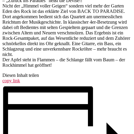
– „Zurück ins Paradies“ heißt die Devise!!
Nicht der „Himmel voller Geigen“ sondern viel mehr der Garten
Eden des Rock ist das erklärte Ziel von BACK TO PARADISE.
Dort angekommen bedient sich das Quartett am unermesslichen
Reichtum der Musikgeschichte. In klassischer 4er-Besetzung wird
dabei oft Bedientes mit selten Gespieltem gepaart und die Grenzen
zwischen Altem und Neuem verschmolzen. Das Ergebnis ist ein
Rock-Gesamtpaket, auf das Wesentliche reduziert und dem Zuhörer
schnörkellos direkt ins Ohr geknallt. Eine Gitarre, ein Bass, ein
Schlagzeug und eine unverkennbare Rockröhre – mehr braucht es
nicht.
Der Apfel steht in Flammen – die Schlange fällt vom Baum – der
Rockhimmel hat geöffnet!
Diesen Inhalt teilen
copy link