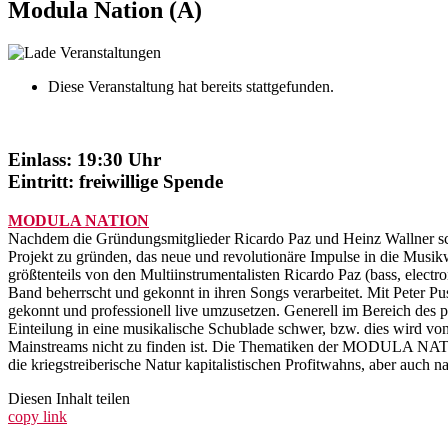
Modula Nation (A)
Diese Veranstaltung hat bereits stattgefunden.
Einlass: 19:30 Uhr
Eintritt: freiwillige Spende
MODULA NATION
Nachdem die Gründungsmitglieder Ricardo Paz und Heinz Wallner sch
Projekt zu gründen, das neue und revolutionäre Impulse in die Musi
größtenteils von den Multiinstrumentalisten Ricardo Paz (bass, elect
Band beherrscht und gekonnt in ihren Songs verarbeitet. Mit Peter Pu
gekonnt und professionell live umzusetzen. Generell im Bereich des p
Einteilung in eine musikalische Schublade schwer, bzw. dies wird vo
Mainstreams nicht zu finden ist. Die Thematiken der MODULA NATION
die kriegstreiberische Natur kapitalistischen Profitwahns, aber au
Diesen Inhalt teilen
copy link