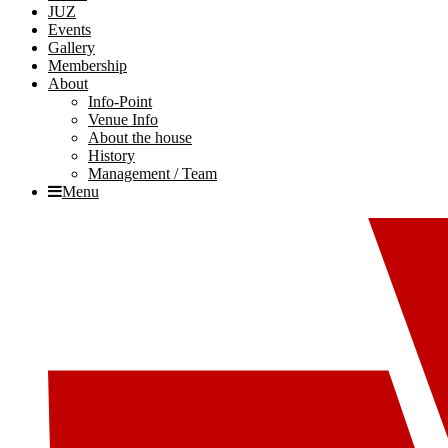
JUZ
Events
Gallery
Membership
About
Info-Point
Venue Info
About the house
History
Management / Team
Menu