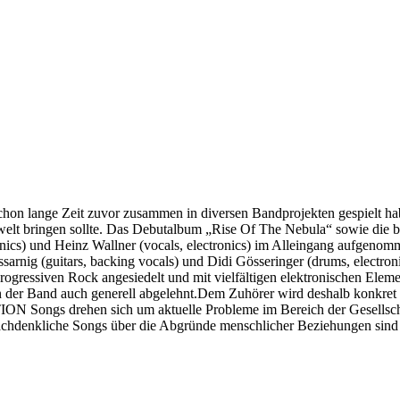
on lange Zeit zuvor zusammen in diversen Bandprojekten gespielt ha
kwelt bringen sollte. Das Debutalbum „Rise Of The Nebula“ sowie die 
ronics) und Heinz Wallner (vocals, electronics) im Alleingang aufgenomm
ssarnig (guitars, backing vocals) und Didi Gösseringer (drums, electr
rogressiven Rock angesiedelt und mit vielfältigen elektronischen Eleme
n der Band auch generell abgelehnt.Dem Zuhörer wird deshalb konkret m
 Songs drehen sich um aktuelle Probleme im Bereich der Gesellschaft
ch nachdenkliche Songs über die Abgründe menschlicher Beziehungen si