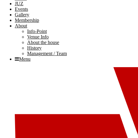
JUZ
Events
Gallery
Membership
About
Info-Point
Venue Info
About the house
History
Management / Team
Menu