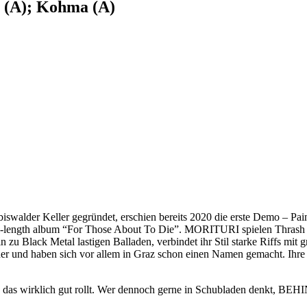
n (A); Kohma (A)
biswalder Keller gegründet, erschien bereits 2020 die erste Demo – Pa
full-length album “For Those About To Die”. MORITURI spielen Thrash 
n zu Black Metal lastigen Balladen, verbindet ihr Stil starke Riffs mit
d haben sich vor allem in Graz schon einen Namen gemacht. Ihre Live
n, das wirklich gut rollt. Wer dennoch gerne in Schubladen denkt, B