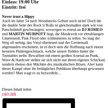
Einlass: 19:00 Uhr
Eintritt: frei
Never trust a Hippy
Auch im Jahre 54 nach Woodstocks Geburt noch nicht! Doch die
die dunkle Seite des Rock’n’Rolls ist gleichermaßen stark wie von
Patschuliduft geschwängert, weswegen es erneut an
DJ ROMEO
und
MARTIN MURPOTT
liegt, die Musikwelt vor elendslangen
Gitarrensoli, Pink Floyd oder schlimmeren zu retten. So mag der
Weg oft steinig, das Vinyl überteuert und der Gerstensaft
abgestanden erscheinen, ist es doch stets die Hoffnung nach einem
besseren Plattengeschmack, welche unsere Helden hinter die
Turntables treibt. Bewaffnet mit einem großen Arsenal an Punk,
Wave & Hardcore stellen sie sich nicht nur ihrem eigenen Schicksal,
sondern ebenso den Mächten des musikalischen Bösen. Aber kann
dieser Kampf ohne ihr freitägliches Publikum überhaupt gewonnen
werden? Man wagt es zu bezweifeln…
Diesen Inhalt teilen
copy link