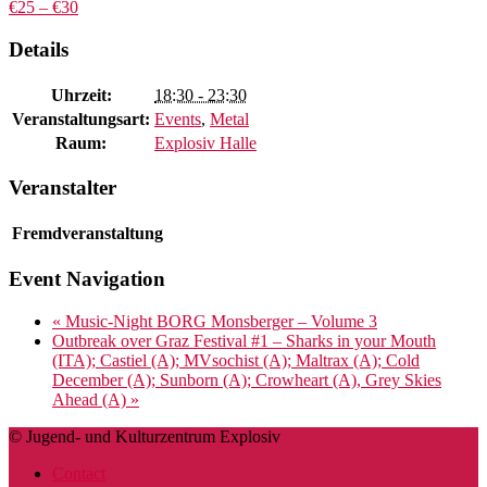
€25 – €30
Details
Uhrzeit:
18:30 - 23:30
Veranstaltungsart:
Events
,
Metal
Raum:
Explosiv Halle
Veranstalter
Fremdveranstaltung
Event Navigation
«
Music-Night BORG Monsberger – Volume 3
Outbreak over Graz Festival #1 – Sharks in your Mouth
(ITA); Castiel (A); MVsochist (A); Maltrax (A); Cold
December (A); Sunborn (A); Crowheart (A), Grey Skies
Ahead (A)
»
© Jugend- und Kulturzentrum Explosiv
Contact