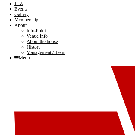
JUZ
Events
Gallery
Membership
About
Info-Point
Venue Info
About the house
History
Management / Team
Menu