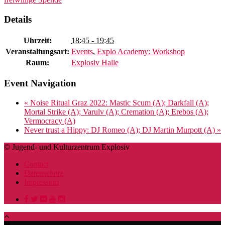
Details
Uhrzeit:
18:45 - 19:45
Veranstaltungsart:
Events
,
Explo Academy: Workshop
Raum:
Explosiv Halle
Event Navigation
«
Noise Ritual Graz 2022: Mastic Scum (A); Darkfall (A);
Mortal Strike (A); Varulv (A); Cremation (A); Erebos (A);
Vermocracy (A)
Never trust a Hippy: DJ Romeo (A); DJ Martin Murpott (A)
»
© Jugend- und Kulturzentrum Explosiv
Contact
Datenschutz
Impressum