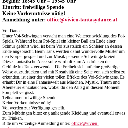
Beginn: 18:45 Uhr – 19:45 Uhr
Eintritt: freiwillige Spende
Keine Vorkenntnisse nötig!
Anmeldung unter:
office@vivien-fantasydance.at
Voi Dance
Unter Voi-Schwingen versteht man eine Weiterentwicklung des Poi-
Spiels. Während beim Poi-Spiel ein kleiner Ball am Ende einer
Schnur geführt wird, ist beim Voi zusätzlich ein Schleier an dessen
Ende angebracht. Beim Tanz werden damit wundervolle Muster um
den Körper gespielt und zur Musik passende Schwünge kreiert.
Dieses fantastische Accessoire wird oft zum Ausdrücken der
Gefühle im Tanz verwendet. Die Freiheit sich auf eine großartige
Weise auszudrücken und mit Kreativität eine Seite von sich selbst zu
erkunden, ist einer der vielen tollen Effekte des Voi-Schwingens. Es
erlaubt Dir in eine Fantasiewelt aus Märchen, Mystik, Traum und
Abenteuer einzutauchen, wobei du den Alltag in diesem Moment
komplett vergisst.
Teilnahme: freiwillige Spende
Keine Vorkenntnisse nötig!
Voi werden zur Verfügung gestellt.
Zum Mitbringen bitte: eng anliegende Kleidung und eventuell etwas
zu Trinken.
Bitte um vorzeitige Anmeldung unter:
office@vivien-