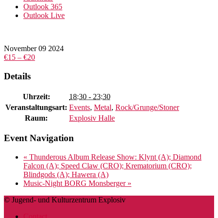
Outlook 365
Outlook Live
November
09
2024
€15 – €20
Details
Uhrzeit:
18:30 - 23:30
Veranstaltungsart:
Events
,
Metal
,
Rock/Grunge/Stoner
Raum:
Explosiv Halle
Event Navigation
«
Thunderous Album Release Show: Klynt (A); Diamond
Falcon (A); Speed Claw (CRO); Krematorium (CRO);
Blindgods (A); Hawera (A)
Music-Night BORG Monsberger
»
© Jugend- und Kulturzentrum Explosiv
Contact