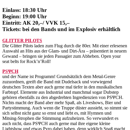
Einlass: 18:30 Uhr
Beginn: 19:00 Uhr
Eintritt: AK 20,–/ VVK 15,–
Tickets: bei den Bands und im Explosiv erhältlich
GLITTER PILOTS
Die Glitter Pilots laden zum Flug durch die 80er. Mit einer erlesenen
Auswahl an Hits aus der Glam- und Dirt-Ära – präsentiert in neuem
Gewand – bringen sie jeden Passagier zum Abheben. Open your
seat belts for Rock’n’Roll!
PSΨCH
und der Name ist Programm! Grundsätzlich dem Metal-Genre
zuzuordnen, greift die Band mit Dudelsack und vorwiegend
deutschen Texten aber auch gerne mal tiefer in den musikalischen
Farbtopf. Elemente aus Industrial und manchmal sogar Dubstep
gehören ebenfalls zu den abgedrehten Ingredienzien von PSΨCH.
Nichts macht der Band aber mehr Spaß, als Liveshows, Bier und
Partystimmung. Auch wenn die Truppe düster aussieht, so nimmt sie
sich selbst nicht ganz so ernst und liebt es, mit Hymnen und
Mitsing-Strophen die Stimmung aufzuheizen. So verwundert es
auch nicht, dass PSΨCH auch gerne mal ihre eigene kleine
Lightshow und etwas Pyro dabei haben, denn wirklich Spaß macht