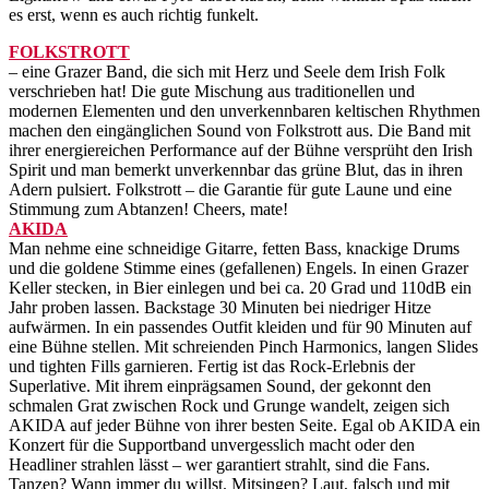
es erst, wenn es auch richtig funkelt.
FOLKSTROTT
– eine Grazer Band, die sich mit Herz und Seele dem Irish Folk
verschrieben hat! Die gute Mischung aus traditionellen und
modernen Elementen und den unverkennbaren keltischen Rhythmen
machen den eingänglichen Sound von Folkstrott aus. Die Band mit
ihrer energiereichen Performance auf der Bühne versprüht den Irish
Spirit und man bemerkt unverkennbar das grüne Blut, das in ihren
Adern pulsiert. Folkstrott – die Garantie für gute Laune und eine
Stimmung zum Abtanzen! Cheers, mate!
AKIDA
Man nehme eine schneidige Gitarre, fetten Bass, knackige Drums
und die goldene Stimme eines (gefallenen) Engels. In einen Grazer
Keller stecken, in Bier einlegen und bei ca. 20 Grad und 110dB ein
Jahr proben lassen. Backstage 30 Minuten bei niedriger Hitze
aufwärmen. In ein passendes Outfit kleiden und für 90 Minuten auf
eine Bühne stellen. Mit schreienden Pinch Harmonics, langen Slides
und tighten Fills garnieren. Fertig ist das Rock-Erlebnis der
Superlative. Mit ihrem einprägsamen Sound, der gekonnt den
schmalen Grat zwischen Rock und Grunge wandelt, zeigen sich
AKIDA auf jeder Bühne von ihrer besten Seite. Egal ob AKIDA ein
Konzert für die Supportband unvergesslich macht oder den
Headliner strahlen lässt – wer garantiert strahlt, sind die Fans.
Tanzen? Wann immer du willst. Mitsingen? Laut, falsch und mit