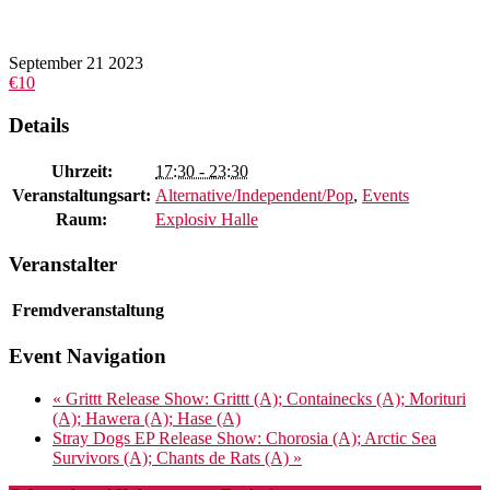
September
21
2023
€10
Details
Uhrzeit:
17:30 - 23:30
Veranstaltungsart:
Alternative/Independent/Pop
,
Events
Raum:
Explosiv Halle
Veranstalter
Fremdveranstaltung
Event Navigation
«
Grittt Release Show: Grittt (A); Containecks (A); Morituri
(A); Hawera (A); Hase (A)
Stray Dogs EP Release Show: Chorosia (A); Arctic Sea
Survivors (A); Chants de Rats (A)
»